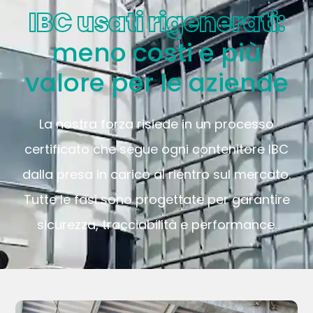
IBC usati rigenerati:
meno costi e più
valore per le aziende
La nostra forza risiede in un processo
certificato che segue ogni contenitore IBC
dalla presa in carico al rientro sul mercato.
Tutte le fasi sono progettate per garantire
sicurezza, tracciabilità e performance.