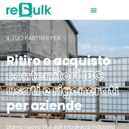
IL TUO PARTNER PER
Ritiro e acquisto
contenitori IBC
usati e rigenerati
per aziende
Diamo nuova vita agli imballaggi industriali,